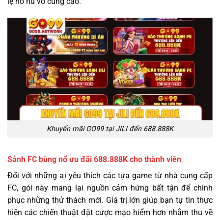
lệ nổ hũ vô cùng cao.
Khuyến mãi GO99 tại JILI đến 688.888K
Sảnh FC bùng nổ ưu đãi 688.888K cho thành viên
Đối với những ai yêu thích các tựa game từ nhà cung cấp
FC, gói này mang lại nguồn cảm hứng bất tận để chinh
phục những thử thách mới. Giá trị lớn giúp bạn tự tin thực
hiện các chiến thuật đặt cược mạo hiểm hơn nhằm thu về