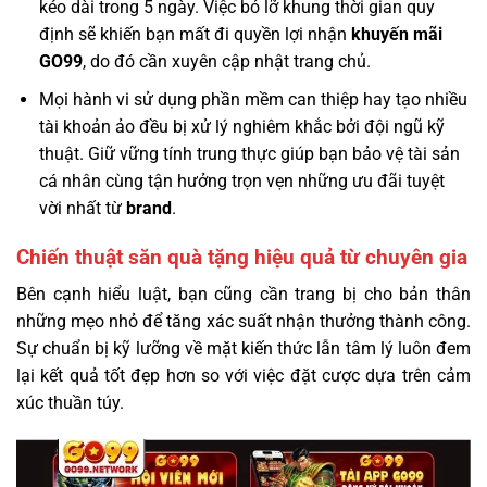
kéo dài trong 5 ngày. Việc bỏ lỡ khung thời gian quy
định sẽ khiến bạn mất đi quyền lợi nhận
khuyến mãi
GO99
, do đó cần xuyên cập nhật trang chủ.
Mọi hành vi sử dụng phần mềm can thiệp hay tạo nhiều
tài khoản ảo đều bị xử lý nghiêm khắc bởi đội ngũ kỹ
thuật. Giữ vững tính trung thực giúp bạn bảo vệ tài sản
cá nhân cùng tận hưởng trọn vẹn những ưu đãi tuyệt
vời nhất từ
brand
.
Chiến thuật săn quà tặng hiệu quả từ chuyên gia
Bên cạnh hiểu luật, bạn cũng cần trang bị cho bản thân
những mẹo nhỏ để tăng xác suất nhận thưởng thành công.
Sự chuẩn bị kỹ lưỡng về mặt kiến thức lẫn tâm lý luôn đem
lại kết quả tốt đẹp hơn so với việc đặt cược dựa trên cảm
xúc thuần túy.