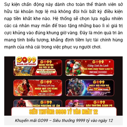
Sự kiện chấn động này dành cho toàn thể thành viên sở
hữu tài khoản hợp lệ mà không đòi hỏi bất kỳ điều kiện
nạp tiền khắt khe nào. Hệ thống sẽ chọn lựa ngẫu nhiên
các cá nhân may mắn để trao tặng những bao lì xì giá trị
cực khủng vào đúng khung giờ vàng. Đây là món quà tri ân
mang tính biểu tượng, khẳng định tiềm lực tài chính hùng
mạnh của nhà cái trong việc phục vụ người chơi.
Khuyến mãi GO99 – Siêu thưởng 9999 tỷ vào ngày 12