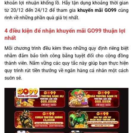
khoản lợi nhuận khổng lồ. Hãy tận dụng khoảng thời gian
từ 20/12 đến 24/12 để tham gia
khuyến mãi GO99
cùng
rinh về những phần quà giá trị nhất.
4 điều kiện để nhận khuyến mãi GO99 thuận lợi
nhất
Mỗi chương trình đều kèm theo những quy định riêng biệt
nhằm đảm bảo tính công bằng tuyệt đối cho cộng đồng
thành viên. Nắm vững các quy tắc này giúp bạn thực hiện
quy trình rút tiền thưởng về ngân hàng cá nhân một cách
suôn sẻ.