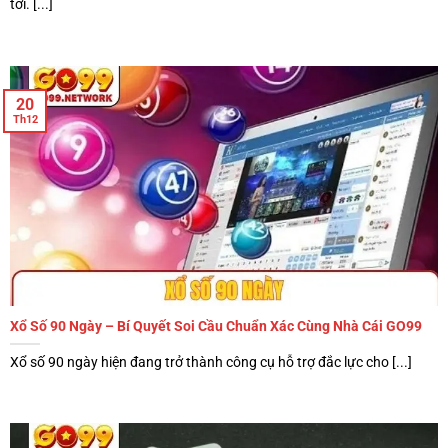
tới. [...]
20
Th12
Xổ Số 90 Ngày – Bí Quyết Soi Cầu Chuẩn Xác Cùng Nhà Cái GO99
Xổ số 90 ngày hiện đang trở thành công cụ hỗ trợ đắc lực cho [...]