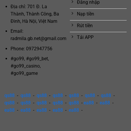
Đăng nhập
Địa chỉ: 701 Đ. La
Thành, Thành Công, Ba
Nạp tiền
Đình, Hà Nội, Việt Nam
Rút tiền
Email:
Tải APP
radmila.gb.net@gmail.com
Phone: 0972947756
#go99, #go99_bet,
#go99_casino,
#go99_game
qs88
-
qs88
-
qs88
-
qs88
-
qs88
-
qs88
-
qs88
-
qs88
-
qs88
-
qs88
-
qs88
-
qs88
-
ea88
-
ea88
-
ea88
-
ea88
-
ea88
-
ea88
-
ea88
-