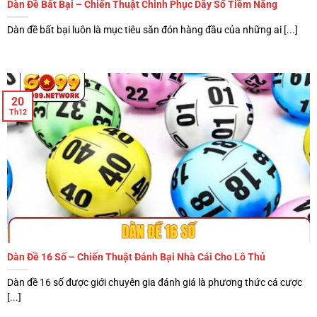
Dàn Đề Bất Bại – Chiến Thuật Chinh Phục Dãy Số Tiềm Năng
Dàn đề bất bại luôn là mục tiêu săn đón hàng đầu của những ai [...]
20
Th12
Dàn Đề 16 Số – Chiến Thuật Đánh Bại Nhà Cái Cho Lô Thủ
Dàn đề 16 số được giới chuyên gia đánh giá là phương thức cá cược
[...]