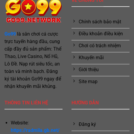
VỀ CHÚNG TÔI
Chính sách bảo mật
Điều khoản điều kiện
Go99
là sân chơi cá cược
trực tuyến hàng đầu, cung
Chơi có trách nhiệm
cấp đầy đủ sản phẩm: Thể
Thao, Live Casino, Nổ Hũ,
Khuyến mãi
Lô Đề. Nạp rút siêu tốc, an
Giới thiệu
toàn và minh bạch. Đăng
ký tài khoản Go99 ngay để
Site map
nhận khuyến mãi khủng.
THÔNG TIN LIÊN HỆ
HƯỚNG DẪN
Website:
Đăng ký
https://radmila.gb.net/