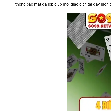
thống bảo mật đa lớp giúp mọi giao dịch tại đây luôn d