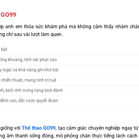
i GO99
phép anh em thỏa sức khám phá mà không cảm thấy nhàm chán.
ng chỉ sau vài lượt làm quen.
 bật
óng khoáng, tính sát phạt cao
uy logic và khả năng ghi nhớ bài
chiến thuật, mang tính trí tuệ
h, kịch tính trong từng lượt đánh
 đỉnh cao, đặt cược quyết đoán
 giống với
Thể thao GO99
, tạo cảm giác chuyên nghiệp ngay từ 
ng âm thanh sống động, mô phỏng chân thực tiếng lách cách c