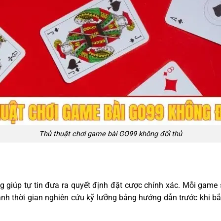
Thủ thuật chơi game bài GO99 không đối thủ
ng giúp tự tin đưa ra quyết định đặt cược chính xác. Mỗi game
nh thời gian nghiên cứu kỹ lưỡng bảng hướng dẫn trước khi bắt 