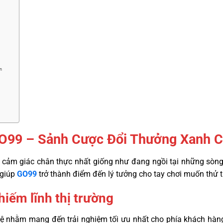
n
O99 – Sảnh Cược Đổi Thưởng Xanh C
cảm giác chân thực nhất giống như đang ngồi tại những sòng
 giúp
GO99
trở thành điểm đến lý tưởng cho tay chơi muốn thử th
iếm lĩnh thị trường
ghệ nhằm mang đến trải nghiệm tối ưu nhất cho phía khách hà