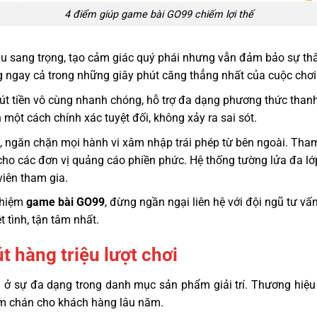
4 điểm giúp game bài GO99 chiếm lợi thế
àu sang trọng, tạo cảm giác quý phái nhưng vẫn đảm bảo sự thâ
g ngay cả trong những giây phút căng thẳng nhất của cuộc chơi
rút tiền vô cùng nhanh chóng, hỗ trợ đa dạng phương thức thanh
 một cách chính xác tuyệt đối, không xảy ra sai sót.
, ngăn chặn mọi hành vi xâm nhập trái phép từ bên ngoài. Tha
 cho các đơn vị quảng cáo phiền phức. Hệ thống tường lửa đa lớp
viên tham gia.
nghiệm
game bài GO99
, đừng ngần ngại liên hệ với đội ngũ tư vấ
t tình, tận tâm nhất.
 hàng triệu lượt chơi
m ở sự đa dạng trong danh mục sản phẩm giải trí. Thương hiệu
m chán cho khách hàng lâu năm.