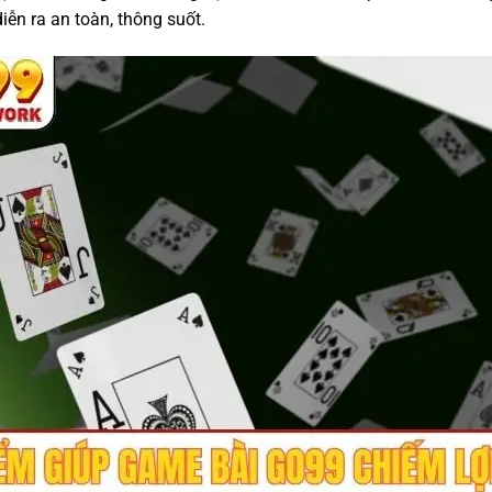
iễn ra an toàn, thông suốt.