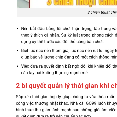
3 chiến thuật ch
Nên bắt đầu bằng lối chơi thận trọng, tập trung v
theo ý thích cá nhân. Sự kỷ luật trong phong cách 
dựng uy thế trước các đối thủ cùng bàn chơi.
Biết lúc nào nên tham gia, lúc nào nên rút lui ngay 
giúp bảo vệ lượng chip đang có một cách thông mi
Việc đưa ra quyết định bất ngờ đôi khi khiến đối 
các tay bài không thực sự mạnh mẽ.
2 bí quyết quản lý thời gian khi 
Sắp xếp thời gian hợp lý giúp chúng ta vừa thỏa m
công việc thường nhật khác. Nhà cái GO99 luôn khuyế
hình thức thư giãn lành mạnh sau những giờ làm việc 
quyết định đưa ra trở nên chuẩn xác hơn.