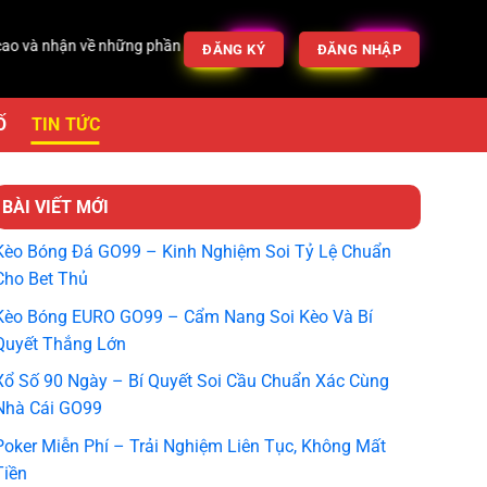
ận về những phần thưởng cực kỳ giá trị
ĐĂNG KÝ
ĐĂNG NHẬP
Ố
TIN TỨC
BÀI VIẾT MỚI
Kèo Bóng Đá GO99 – Kinh Nghiệm Soi Tỷ Lệ Chuẩn
Cho Bet Thủ
Kèo Bóng EURO GO99 – Cẩm Nang Soi Kèo Và Bí
Quyết Thắng Lớn
Xổ Số 90 Ngày – Bí Quyết Soi Cầu Chuẩn Xác Cùng
Nhà Cái GO99
Poker Miễn Phí – Trải Nghiệm Liên Tục, Không Mất
Tiền