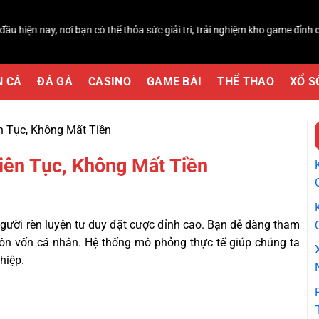
ay, nơi bạn có thể thỏa sức giải trí, trải nghiệm kho game đỉnh cao và nh
N CÁ
ĐÁ GÀ
CASINO
GAME BÀI
THỂ THAO
XỔ S
n Tục, Không Mất Tiền
iên Tục, Không Mất Tiền
người rèn luyện tư duy đặt cược đỉnh cao. Bạn dễ dàng tham
ồn vốn cá nhân. Hệ thống mô phỏng thực tế giúp chúng ta
hiệp.