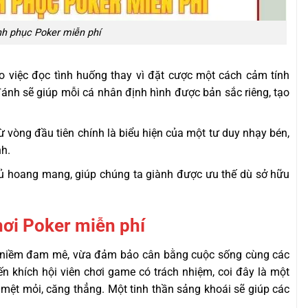
inh phục Poker miễn phí
ào việc đọc tình huống thay vì đặt cược một cách cảm tính
đánh sẽ giúp mỗi cá nhân định hình được bản sắc riêng, tạo
từ vòng đầu tiên chính là biểu hiện của một tư duy nhạy bén,
nh.
thủ hoang mang, giúp chúng ta giành được ưu thế dù sở hữu
chơi Poker miễn phí
ãn niềm đam mê, vừa đảm bảo cân bằng cuộc sống cùng các
n khích hội viên chơi game có trách nhiệm, coi đây là một
mệt mỏi, căng thẳng. Một tinh thần sảng khoái sẽ giúp các