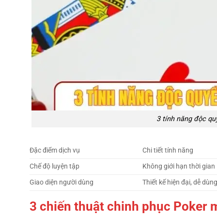
3 tính năng độc qu
Đặc điểm dịch vụ
Chi tiết tính năng
Chế độ luyện tập
Không giới hạn thời gian
Giao diện người dùng
Thiết kế hiện đại, dễ dùn
3 chiến thuật chinh phục Poker m